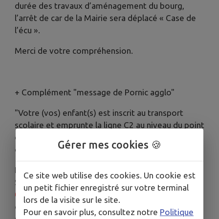
durée des travaux d’aménagement du bourg,
l’arrêt de car de la Mairie sera déplacé « Case de
l’écu ».
Merci de votre compréhension.
+ Complément "message de Pornic agglo"
"Votre (vos) enfant(s) est inscrit au transport
scolaire et emprunte la ligne C2 au niveau du point
d’arrêt « Mairie / Cheix en Retz », à destination
Gérer mes cookies 🍪
des établissements du Pellerin.
En raison des travaux rue de l’Acheneau et place
Ce site web utilise des cookies. Un cookie est
St Martin, la circulation y sera interdite du
lundi
un petit fichier enregistré sur votre terminal
02/03 jusqu’au jeudi 30/04/2026 inclus.
Durant
lors de la visite sur le site.
cette période le point d’arrêt « Mairie » ne sera
Pour en savoir plus, consultez notre
Politique
pas accessible.