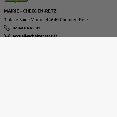
MAIRIE - CHEIX-EN-RETZ
3 place Saint-Martin, 44640 Cheix-en-Retz
02 40 04 65 01
accueil@cheixenretz.fr
M'Y RENDRE
www.cheixenretz.fr