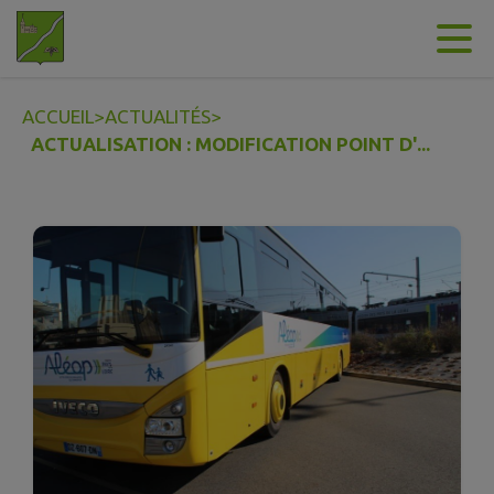
Contenu
Menu
Recherche
Pied de page
ACCUEIL
>
ACTUALITÉS
>
ACTUALISATION : MODIFICATION POINT D'...