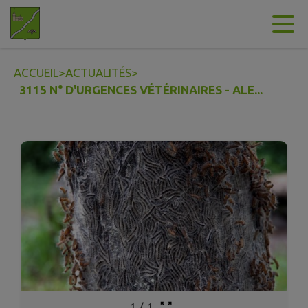
Contenu
Menu
Recherche
Pied de page
ACCUEIL
>
ACTUALITÉS
>
3115 N° D'URGENCES VÉTÉRINAIRES - ALE...
1
/
1