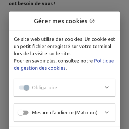
ont besoin de vous
!
Les équipes du 3115 ont développé un outil de
Gérer mes cookies 🍪
signalement en ligne, simple, rapide et efficace :
Alerte Chenilles
!
Ce site web utilise des cookies. Un cookie est
Ces signalements permettent aussi aux équipes
un petit fichier enregistré sur votre terminal
d’urgence d’affiner leur diagnostic en cas de
lors de la visite sur le site.
lésions suspectes.
Pour en savoir plus, consultez notre
Politique
de gestion des cookies
.
Lien vers l’outil
:
Alerte Chenilles
Numéro de téléphone
: 3115 (gratuit depuis
fixes et mobiles)
Obligatoire
Mesure d'audience (Matomo)