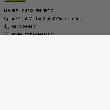
MAIRIE - CHEIX-EN-RETZ
3 place Saint-Martin, 44640 Cheix-en-Retz
02 40 04 65 01
accueil@cheixenretz.fr
M'Y RENDRE
www.cheixenretz.fr