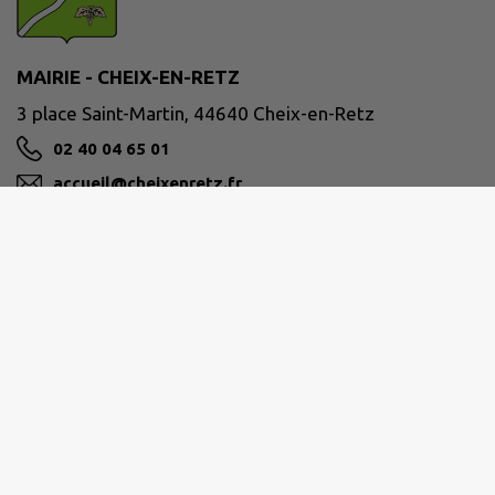
MAIRIE - CHEIX-EN-RETZ
3 place Saint-Martin, 44640 Cheix-en-Retz
02 40 04 65 01
accueil@cheixenretz.fr
M'Y RENDRE
www.cheixenretz.fr