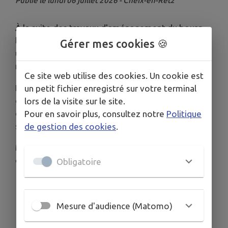
Publié le lundi 06 juillet 2026 - Cheix-en-Retz
À la suite des travaux d'aménagement du bourg,
la ligne 301 reprend son itinéraire habituel avec
Gérer mes cookies 🍪
une nouvelle organisation de la circulation et un
nouvel arrêt.
Ce site web utilise des cookies. Un cookie est
Nous invitons les usagers à prendre connaissance
un petit fichier enregistré sur votre terminal
de ces changements afin de faciliter leurs
lors de la visite sur le site.
déplacements et de profiter pleinement de ce
Pour en savoir plus, consultez notre
Politique
service remis en circulation.
de gestion des cookies
.
Merci de votre vigilance et de votre
compréhension.
Obligatoire
Mesure d'audience (Matomo)