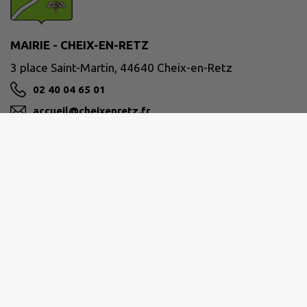
MAIRIE - CHEIX-EN-RETZ
3 place Saint-Martin, 44640 Cheix-en-Retz
02 40 04 65 01
accueil@cheixenretz.fr
M'Y RENDRE
www.cheixenretz.fr