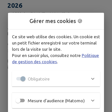
2026
Publié le lundi 06 juillet 2026 - Cheix-en-Retz
Gérer mes cookies 🍪
Journées Européennes du Patrimoine en Pays de
Retz 2026
les 19 et 20 septembre 2026
Ce site web utilise des cookies. Un cookie est
un petit fichier enregistré sur votre terminal
Consultez la brochure
lors de la visite sur le site.
:
https://www.calameo.com/
Pour en savoir plus, consultez notre
Politique
La carte
de gestion des cookies
.
interactive :
https://www.google.com/maps/
Obligatoire
Mesure d'audience (Matomo)