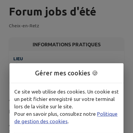
Forum jobs d'été
Cheix-en-Retz
INFORMATIONS PRATIQUES
LIEU
Cheix-en-Retz
Gérer mes cookies 🍪
DATE
Le ven. 27 févr.
Ce site web utilise des cookies. Un cookie est
un petit fichier enregistré sur votre terminal
À partir de 16 ans,
lors de la visite sur le site.
Infos, conseils et entretiens avec des employeurs.
Pour en savoir plus, consultez notre
Politique
de gestion des cookies
.
A MACHECOUL : 10H - 12H30
Salle de l'Espace de Retz