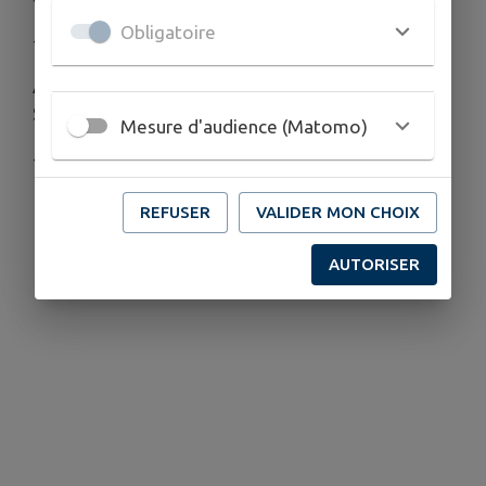
Obligatoire
+ d'infos 06.47.43.19.42
A PORNIC : 14H30 - 17H
Salle culturelle du Val Saint-Martin
Mesure d'audience (Matomo)
+ d'infos 06.75.67.56.76
REFUSER
VALIDER MON CHOIX
Télécharger la pièce jointe
AUTORISER