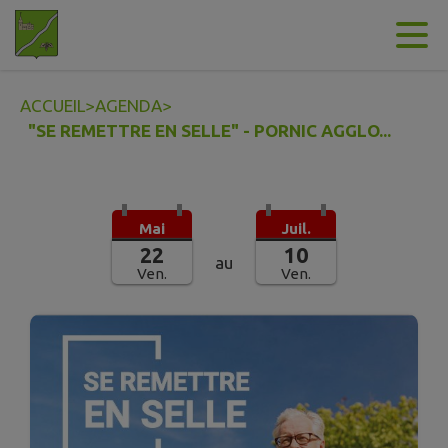
Contenu
Menu
Recherche
Pied de page
ACCUEIL
>
AGENDA
>
"SE REMETTRE EN SELLE" - PORNIC AGGLO...
Mai
Juil.
22
10
au
Ven.
Ven.