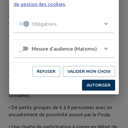
de gestion des cookies
.
• Se familiariser avec les règles du partage de la
voirie et les nouveaux aménagements cyclables
(chaussidou, zone 30 avec double sens cyclable)
Obligatoire
CONTENU ET MODALITÉS D’INSCRIPTION
• Des cycles d’ateliers gratuits, composés d’une
Mesure d'audience (Matomo)
séance de bilan de capacité physique, puis de 7
ateliers avec reprise progressive du vélo (des
exercices en salle, des sorties à vélo en fin de
REFUSER
VALIDER MON CHOIX
cycle)
AUTORISER
• Une séance de 2 h toutes les semaines sur 7 à 8
semaines
• De petits groupes de 6 à 8 personnes avec un
encadrement de proximité assuré par le Poulp
• Une charte de participation à signer en début de