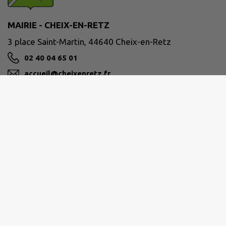
MAIRIE - CHEIX-EN-RETZ
3 place Saint-Martin, 44640 Cheix-en-Retz
02 40 04 65 01
accueil@cheixenretz.fr
M'Y RENDRE
www.cheixenretz.fr