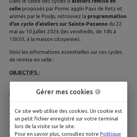
Dans le cadre des cycles d’
ateliers remise en
selle
proposés par Pornic agglo Pays de Retz et
animés par le Poulp, retrouvez la
programmation
d’un cycle d’ateliers sur Sainte-Pazanne
du 22
mai au 10 juillet 2026 (les vendredis, de 14h à
15h30, à la maison citoyenne).
Voici les informations essentielles sur ces cycles
de remise en selle :
OBJECTIFS :
• Retrouver l’équilibre, confiance en soi, vaincre la
Gérer mes cookies 🍪
peur de la chute
• Conforter son aptitude physique à la pratique du
Ce site web utilise des cookies. Un cookie est
vélo
un petit fichier enregistré sur votre terminal
lors de la visite sur le site.
• Prendre en main le vélo à assistance électrique
Pour en savoir plus, consultez notre
Politique
(plus lourd, plus rapide)