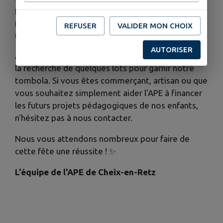
prochainement venir à votre rencontre pour vous
proposer des
tickets de tombola
. Merci de leur
REFUSER
VALIDER MON CHOIX
réserver votre meilleur accueil !
AUTORISER
Appel aux dons de lots :
Nous sommes encore à
la recherche de quelques lots pour garnir notre
tombola. Si vous êtes commerçant, artisan ou que
vous souhaitez simplement aider l'APE à financer
les futurs projets pédagogiques de nos enfants,
n'hésitez pas à nous contacter.
Nous vous attendons nombreux pour faire de
cette fête une réussite !
✨
L'équipe de l'APE de Cheix-en-Retz