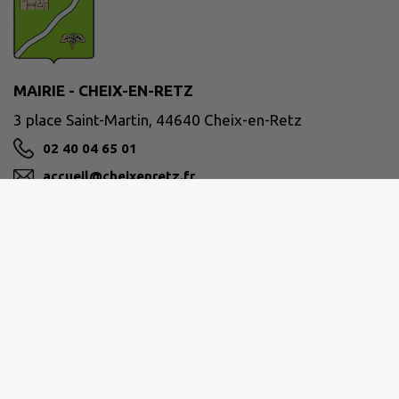
MAIRIE - CHEIX-EN-RETZ
3 place Saint-Martin, 44640 Cheix-en-Retz
02 40 04 65 01
accueil@cheixenretz.fr
M'Y RENDRE
www.cheixenretz.fr