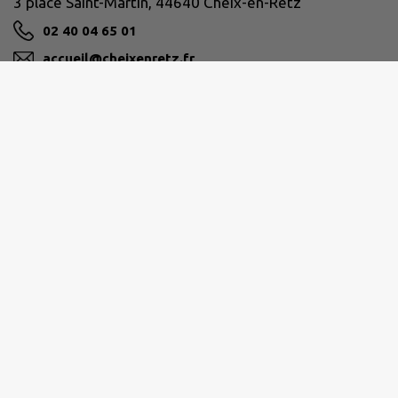
3 place Saint-Martin, 44640 Cheix-en-Retz
02 40 04 65 01
accueil@cheixenretz.fr
M'Y RENDRE
www.cheixenretz.fr
Horaires d'ouverture de la Mairie :
Lundi :
10h à 12h / 14h à 16h