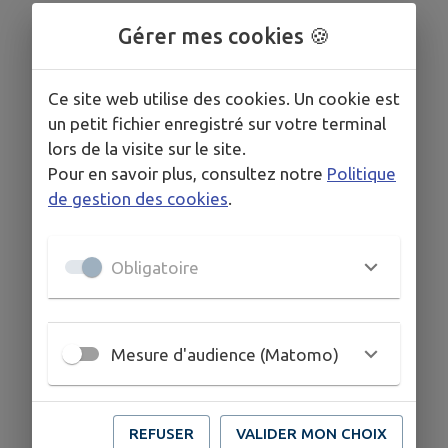
Plus d'information
Gérer mes cookies 🍪
Désormais l'entrée dans les déchèteries du
territoire de Pornic agglo Pays de Retz sera
Ce site web utilise des cookies. Un cookie est
autorisée uniquement aux usagers
un petit fichier enregistré sur votre terminal
(particuliers et professionnels) disposant
lors de la visite sur le site.
d'une carte d'accès.
Pour en savoir plus, consultez notre
Politique
Pour en faire la demande gratuitement,
de gestion des cookies
.
remplissez le
formulaire en ligne.
Obligatoire
Mesure d'audience (Matomo)
REFUSER
VALIDER MON CHOIX