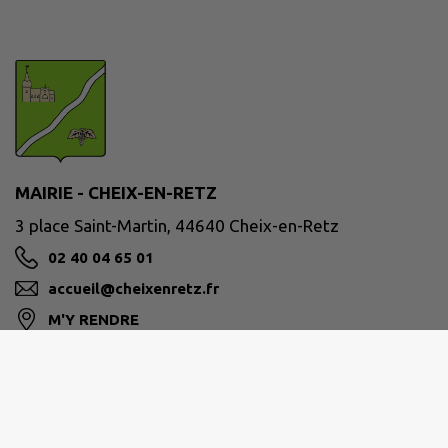
MAIRIE - CHEIX-EN-RETZ
3 place Saint-Martin, 44640 Cheix-en-Retz
02 40 04 65 01
accueil@cheixenretz.fr
M'Y RENDRE
www.cheixenretz.fr