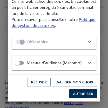
Ce site web utilise des cookies. Un cookie est
un petit fichier enregistré sur votre terminal
Ce champ est obligatoire
lors de la visite sur le site.
Pour en savoir plus, consultez notre
Politique
Adresse email
*
de gestion des cookies
.
Ce champ est obligatoire. Exemple: nom@exemple.org.
Obligatoire
Nom et prénom
Mesure d'audience (Matomo)
Téléphone
REFUSER
VALIDER MON CHOIX
Les données saisies dans ce formulaire seront transmises à
la mairie, et/ou au service compétent habilité par la mairie,
afin de traiter votre demande. Pour en savoir plus sur la
AUTORISER
gestion de vos données personnelles et pour excercer vos
droits, vous pouvez consulter notre
politique de
confidentialité.