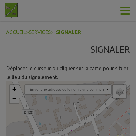
Contenu
Menu
Recherche
Pied de page
ACCUEIL
>
SERVICES
>
SIGNALER
SIGNALER
Déplacer le curseur ou cliquer sur la carte pour situer
le lieu du signalement.
+
×
−