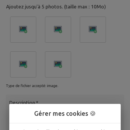
Ajoutez jusqu'à 5 photos. (taille max : 10Mo)
Type de fichier accepté: image.
Description
*
Gérer mes cookies 🍪