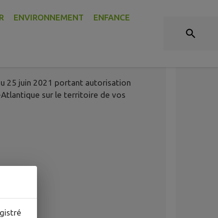
R
ENVIRONNEMENT
ENFANCE
u 25 juin 2021 portant autorisation
tlantique sur le territoire de vos
gistré