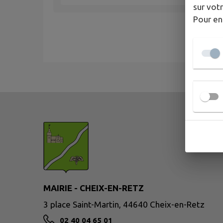
sur votr
Pour en
MAIRIE - CHEIX-EN-RETZ
3 place Saint-Martin, 44640 Cheix-en-Retz
02 40 04 65 01