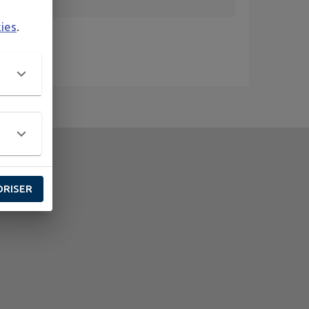
kies
.
ORISER