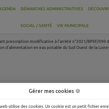
AGENDA
DÉMARCHES ADMINISTRATIVES
DÉCOUVRI
 Fedeer
SOCIAL / SANTÉ
VIE MUNICIPALE
t prescription modificative à l'arrêté n°2021/BPEF/090 d
 d'alimentation en eau potable du Sud Ouest de la Loire-A
Gérer mes cookies 🍪
web utilise des cookies. Un cookie est un petit fichier enre