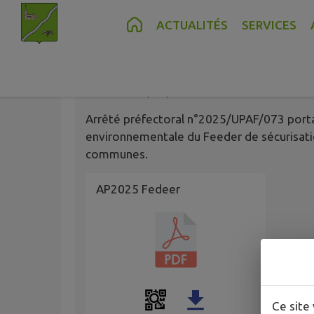
Contenu
Menu
Recherche
Pied de page
ACTUALITÉS
SERVICES
Arrêté préfectoral
Publié le
23/09/2025 à 09:57
Arrêté préfectoral n°2025/UPAF/073 portan
environnementale du Feeder de sécurisation
communes.
AP2025 Fedeer
Ce site 