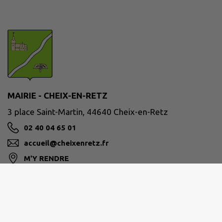
MAIRIE - CHEIX-EN-RETZ
3 place Saint-Martin, 44640 Cheix-en-Retz
02 40 04 65 01
accueil@cheixenretz.fr
M'Y RENDRE
www.cheixenretz.fr