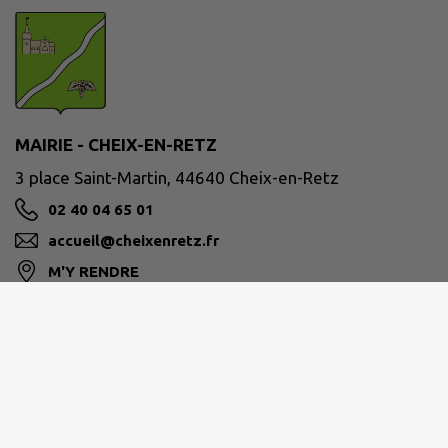
MAIRIE - CHEIX-EN-RETZ
3 place Saint-Martin, 44640 Cheix-en-Retz
02 40 04 65 01
accueil@cheixenretz.fr
M'Y RENDRE
www.cheixenretz.fr