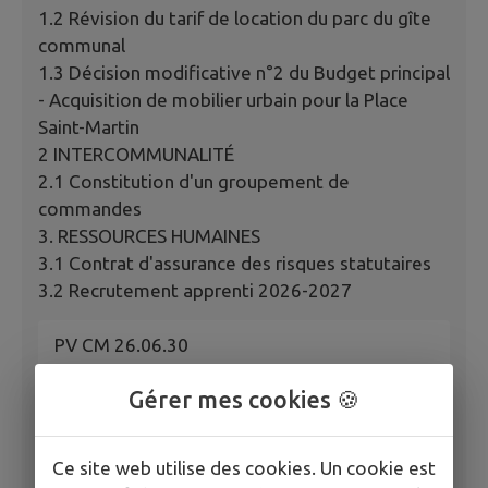
1.2 Révision du tarif de location du parc du gîte
communal
1.3 Décision modificative n°2 du Budget principal
- Acquisition de mobilier urbain pour la Place
Saint-Martin
2 INTERCOMMUNALITÉ
2.1 Constitution d'un groupement de
commandes
3. RESSOURCES HUMAINES
3.1 Contrat d'assurance des risques statutaires
3.2 Recrutement apprenti 2026-2027
PV CM 26.06.30
Gérer mes cookies 🍪
Ce site web utilise des cookies. Un cookie est